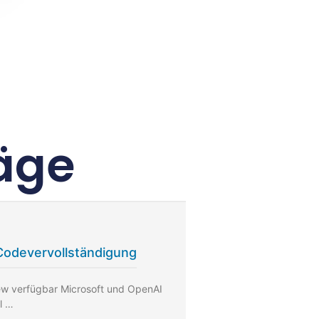
äge
Codevervollständigung
iew verfügbar Microsoft und OpenAI
l …