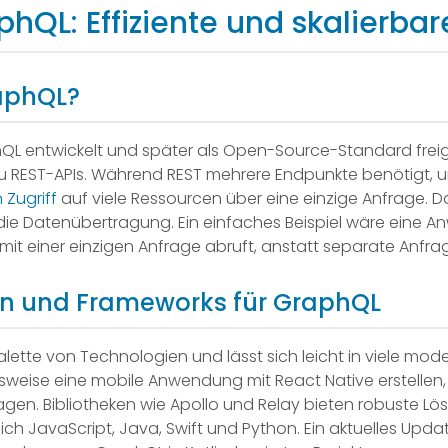
phQL: Effiziente und skalierbar
raphQL?
QL entwickelt und später als Open-Source-Standard frei
ve zu REST-APIs. Während REST mehrere Endpunkte benötigt,
Zugriff
auf viele Ressourcen über eine einzige Anfrage. Da
ie Datenübertragung. Ein einfaches Beispiel wäre eine A
t einer einzigen Anfrage abruft, anstatt separate Anfrage
en und Frameworks für GraphQL
alette von Technologien und lässt sich leicht in viele mo
pielsweise eine mobile Anwendung mit React Native erstell
ragen. Bibliotheken wie Apollo und Relay bieten robuste L
ch JavaScript, Java, Swift und Python. Ein aktuelles Upd