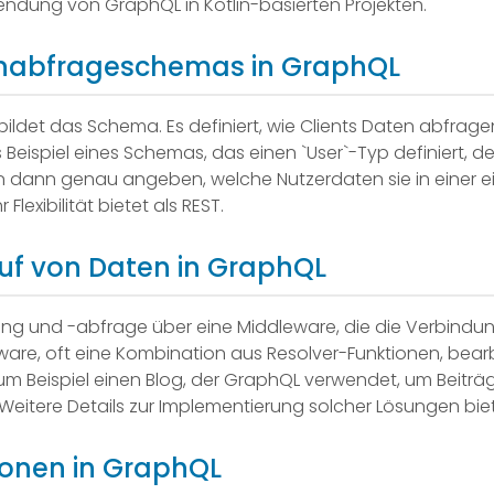
endung von GraphQL in Kotlin-basierten Projekten.
enabfrageschemas in GraphQL
ildet das Schema. Es definiert, wie Clients Daten abfrage
eispiel eines Schemas, das einen `User`-Typ definiert, der
en dann genau angeben, welche Nutzerdaten sie in einer 
lexibilität bietet als REST.
uf von Daten in GraphQL
tung und -abfrage über eine Middleware, die die Verbind
leware, oft eine Kombination aus Resolver-Funktionen, bear
zum Beispiel einen Blog, der GraphQL verwendet, um Beitr
Weitere Details zur Implementierung solcher Lösungen biet
onen in GraphQL