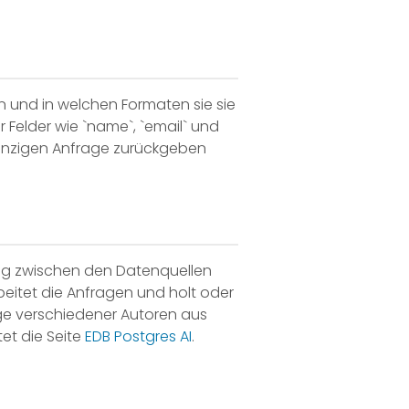
n und in welchen Formaten sie sie
 Felder wie `name`, `email` und
einzigen Anfrage zurückgeben
ung zwischen den Datenquellen
beitet die Anfragen und holt oder
äge verschiedener Autoren aus
et die Seite
EDB Postgres AI
.