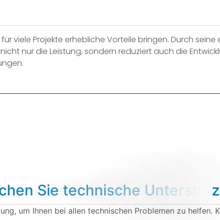
r viele Projekte erhebliche Vorteile bringen. Durch seine ef
nicht nur die Leistung, sondern reduziert auch die Entwickl
ungen.
c
h
e
n
S
i
e
t
e
c
h
n
i
s
c
h
e
U
n
t
e
r
s
t
ü
t
z
gung, um Ihnen bei allen technischen Problemen zu helfen. Ko