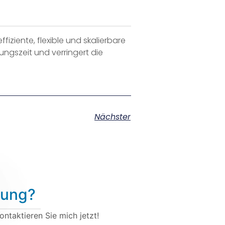
fiziente, flexible und skalierbare
ungszeit und verringert die
Nächster
u
n
g
?
ntaktieren Sie mich jetzt!