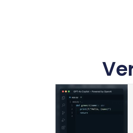
Ve
Entwickler
ntwickler Die Rolle von
iche …