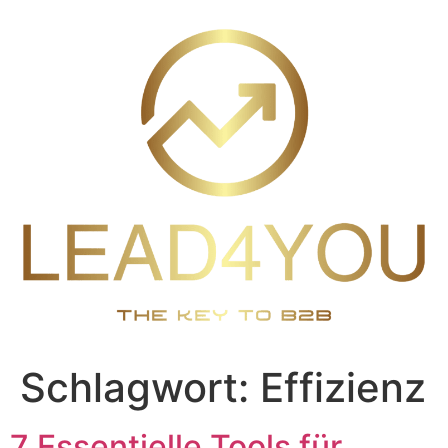
Zum
Inhalt
wechseln
Schlagwort:
Effizienz
7 Essentielle Tools für